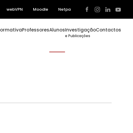
webVPN
Moodle
Netpa
Formativa
Professores
Alunos
Investigação
Contactos
e Publicações