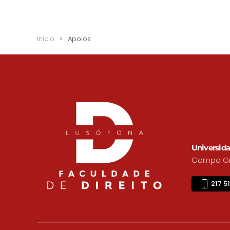
Início
Apoios
Universida
Campo Gra
217 5