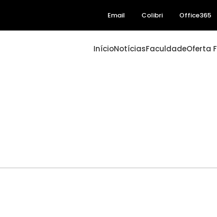
Email
Colibri
Office365
Início
Notícias
Faculdade
Oferta 