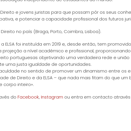
de Direito e jovens juristas para que possam pôr os seus c
ativa, e potenciar a capacidade profissional dos futuros juri
ireito no país (Braga, Porto, Coimbra, Lisboa).
 a ELSA foi instituída em 2019 e, desde então, tem promovido
 projeção a nível académico e profissional, proporcionando
ito portuguesas objetivando uma verdadeira rede e união
e uma justa igualdade de oportunidades.
Faculdade no sentido de promover um dinamismo entre os e
ade de Direito e da ELSA – que nada mais fitam do que um 
 corpo inteiro».
ravés do
Facebook
,
Instagram
ou entra em contacto através