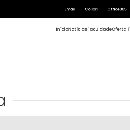
Email
Colibri
Office365
Início
Notícias
Faculdade
Oferta 
a