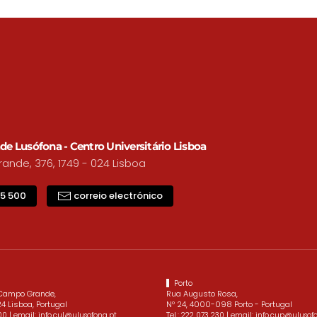
de Lusófona - Centro Universitário Lisboa
nde, 376, 1749 - 024 Lisboa
15 500
correio electrónico
Porto
 Campo Grande,
Rua Augusto Rosa,
4 Lisboa, Portugal
Nº 24, 4000-098 Porto - Portugal
| email:
Tel.:
| email:
00
info.cul@ulusofona.pt
222 073 230
info.cup@ulusof