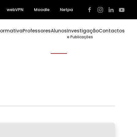
webVPN
Moodle
Netpa
Formativa
Professores
Alunos
Investigação
Contactos
e Publicações