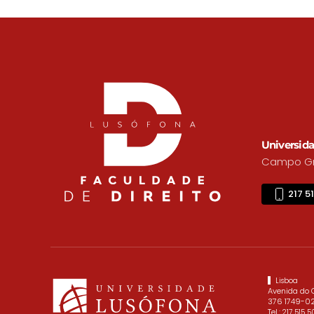
Universida
Campo Gra
217 5
Lisboa
Avenida do
376 1749-02
Tel.:
217 515 5