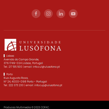
Lisboa
Avenida do Campo Grande,
376 1749-024 Lisboa, Portugal
Tel.:
| email:
217 515 500
info.cul@ulusofona.pt
Porto
Rua Augusto Rosa,
Nº 24, 4000-098 Porto - Portugal
Tel.:
| email:
222 073 230
info.cup@ulusofona.pt
Producao Multimedia © 2023 COFAC.