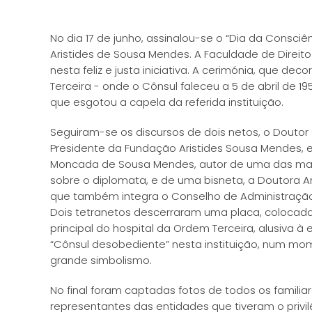
No dia 17 de junho, assinalou-se o “Dia da Consc
Aristides de Sousa Mendes. A Faculdade de Direit
nesta feliz e justa iniciativa. A cerimónia, que de
Terceira - onde o Cônsul faleceu a 5 de abril de 
que esgotou a capela da referida instituição.
Seguiram-se os discursos de dois netos, o Doutor
Presidente da Fundação Aristides Sousa Mendes, e
Moncada de Sousa Mendes, autor de uma das mai
sobre o diplomata, e de uma bisneta, a Doutora 
que também integra o Conselho de Administração
Dois tetranetos descerraram uma placa, colocad
principal do hospital da Ordem Terceira, alusiva à
“Cônsul desobediente” nesta instituição, num m
grande simbolismo.
No final foram captadas fotos de todos os familia
representantes das entidades que tiveram o privil