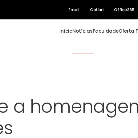
Email
Colibri
Office365
Início
Notícias
Faculdade
Oferta 
e a homenagem 
es