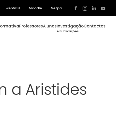
webVPN
Moodle
Netpa
Formativa
Professores
Alunos
Investigação
Contactos
e Publicações
a Aristides