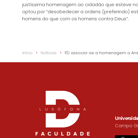
justíssima homenagem ao cidadão que esteve no lu
optou por “desobedecer a ordens (preferindo) es
homens do que com os homens contra Deus”.
Início
Notícias
FD associa-se a homenagem a Ari
Universida
Campo Gra