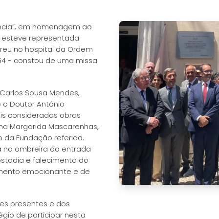
iência”, em homenagem ao
o esteve representada
correu no hospital da Ordem
1954 - constou de uma missa
 Carlos Sousa Mendes,
 o Doutor António
s consideradas obras
Ana Margarida Mascarenhas,
 da Fundação referida.
a na ombreira da entrada
 estadia e falecimento do
omento emocionante e de
res presentes e dos
égio de participar nesta