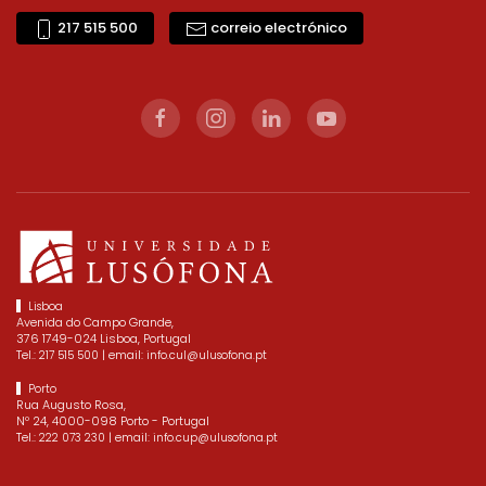
217 515 500
correio electrónico
Lisboa
Avenida do Campo Grande,
376 1749-024 Lisboa, Portugal
Tel.:
| email:
217 515 500
info.cul@ulusofona.pt
Porto
Rua Augusto Rosa,
Nº 24, 4000-098 Porto - Portugal
Tel.:
| email:
222 073 230
info.cup@ulusofona.pt