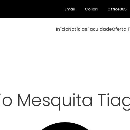
Email
Colibri
Office365
Início
Notícias
Faculdade
Oferta 
lio Mesquita Tia