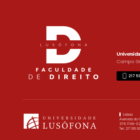
Universida
Campo Gra
217 5
Lisboa
Avenida do
376 1749-02
Tel.:
217 515 5