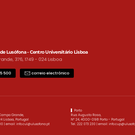
de Lusófona - Centro Universitário Lisboa
nde, 376, 1749 - 024 Lisboa
15 500
correio electrónico
Porto
 Campo Grande,
Rua Augusto Rosa,
4 Lisboa, Portugal
Nº 24, 4000-098 Porto - Portugal
| email:
Tel.:
| email:
00
info.cul@ulusofona.pt
222 073 230
info.cup@ulusof