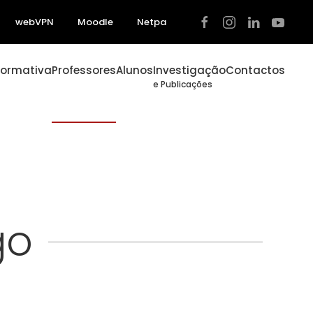
webVPN
Moodle
Netpa
Formativa
Professores
Alunos
Investigação
Contactos
e Publicações
go