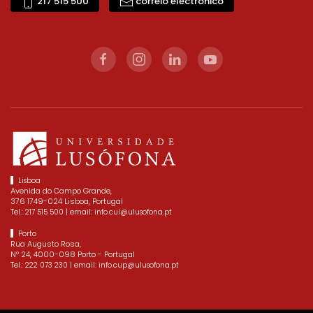
217 515 500
correio electrónico
Lisboa
Avenida do Campo Grande,
376 1749-024 Lisboa, Portugal
Tel.:
| email:
217 515 500
info.cul@ulusofona.pt
Porto
Rua Augusto Rosa,
Nº 24, 4000-098 Porto - Portugal
Tel.:
| email:
222 073 230
info.cup@ulusofona.pt