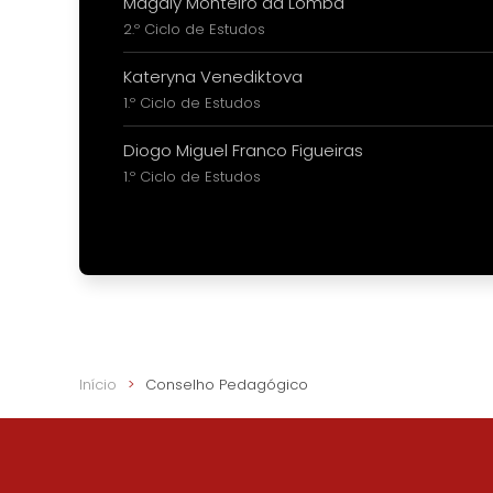
Magaly Monteiro da Lomba
2.º Ciclo de Estudos
Kateryna Venediktova
1.º Ciclo de Estudos
Diogo Miguel Franco Figueiras
1.º Ciclo de Estudos
Início
Conselho Pedagógico