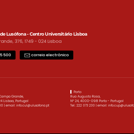
de Lusófona - Centro Universitário Lisboa
nde, 376, 1749 - 024 Lisboa
15 500
correio electrónico
Porto
 Campo Grande,
Rua Augusto Rosa,
4 Lisboa, Portugal
Nº 24, 4000-098 Porto - Portugal
| email:
Tel.:
| email:
00
info.cul@ulusofona.pt
222 073 230
info.cup@ulusof