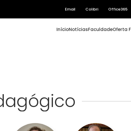
Email
Colibri
Office365
Início
Notícias
Faculdade
Oferta 
dagógico