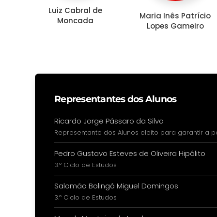
Luiz Cabral de
Maria Inês Patrício
Moncada
Lopes Gameiro
Representantes dos Alunos
Ricardo Jorge Pássaro da Silva
Representante dos Alunos eleito para garantir a 
Pedro Gustavo Esteves de Oliveira Hipólito
3.º Ciclo de Estudos
Salomão Bolingó Miguel Domingos
3.º Ciclo de Estudos