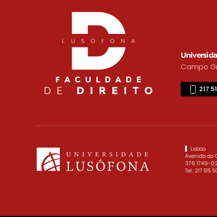
Universida
Campo Gra
217 5
Lisboa
Avenida do
376 1749-02
Tel.:
217 515 5