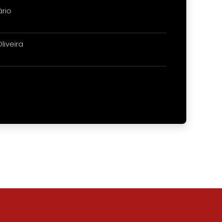
ário
liveira